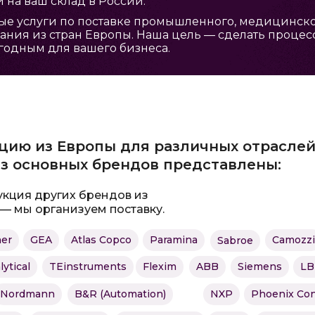
 на ваш склад в России.
е услуги по поставке промышленного, медицинског
ания из стран Европы. Наша цель — сделать процес
годным для вашего бизнеса.
цию из Европы для различных отрасле
з основных брендов представлены:
укция других брендов из
 — мы организуем поставку.
er
GEA
Atlas Copco
Paramina
Camozzi
Sabroe
ytical
TEinstruments
Flexim
ABB
Siemens
L
Nordmann
B&R (Automation)
NXP
Phoenix Con