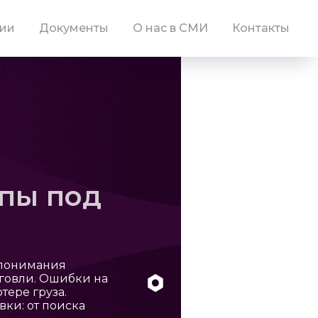
нии
Документы
О нас в СМИ
Контакты
опы под
 понимания
говли. Ошибки на
тере груза.
ки: от поиска