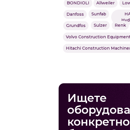
BONDIOLI
Allweiler
Low
Sunfab
H
Danfoss
Hyd
Sulzer
Renk
Grundfos
Volvo Construction Equipmen
Hitachi Construction Machine
Ищете
оборудов
конкретно