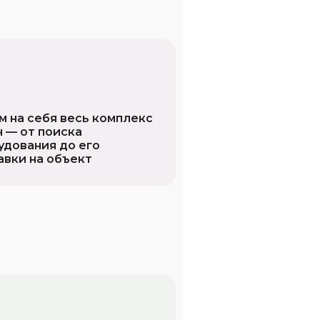
м на себя весь комплекс
ч — от поиска
удования до его
авки на объект