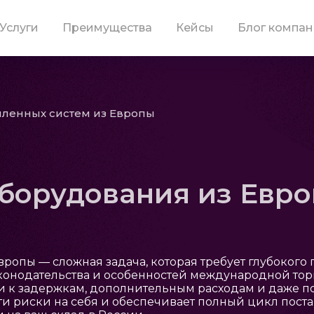
Услуги
Преимущества
Кейсы
Блог компа
ленных систем из Европы
оборудования из Евр
ропы — сложная задача, которая требует глубокого
аконодательства и особенностей международной тор
и к задержкам, дополнительным расходам и даже по
и риски на себя и обеспечивает полный цикл постав