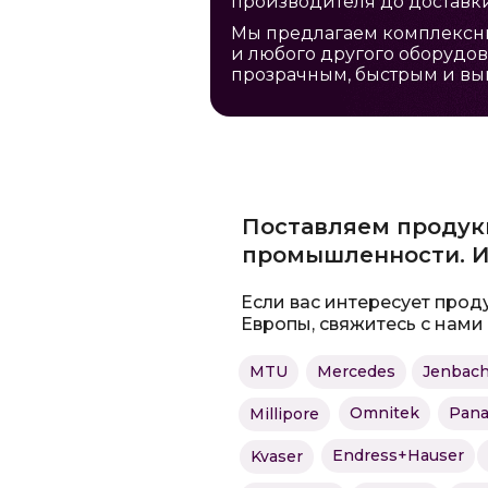
производителя до доставки
Мы предлагаем комплексны
и любого другого оборудов
прозрачным, быстрым и вы
Поставляем продук
промышленности. И
Если вас интересует прод
Европы, свяжитесь с нами
MTU
Mercedes
Jenbach
Omnitek
Panal
Millipore
Endress+Hauser
Kvaser