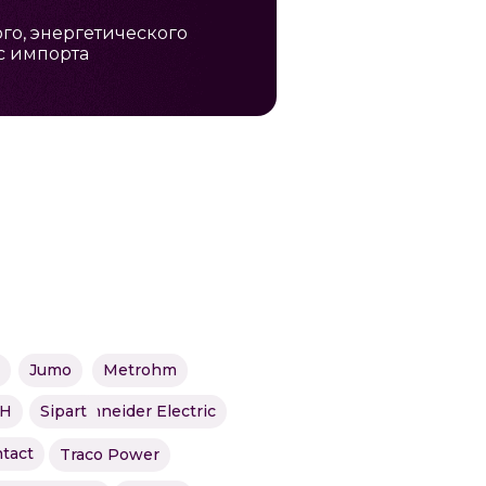
о, энергетического
с импорта
й
Jumo
Metrohm
BH
Sipart
Schneider Electric
tact
Traco Power