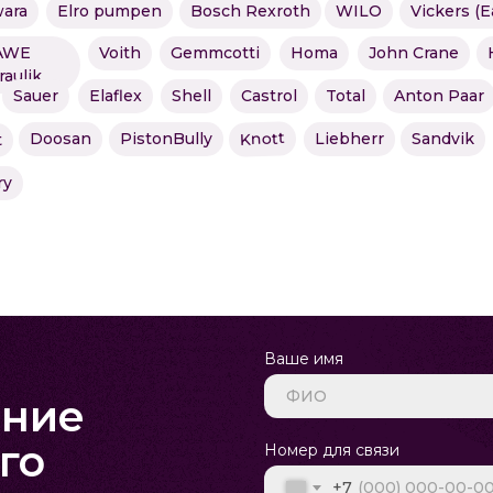
ara
Elro pumpen
Bosch Rexroth
WILO
Vickers (E
AWE
Voith
Gemmcotti
Homa
John Crane
raulik
Sauer
Elaflex
Shell
Castrol
Total
Anton Paar
Knott
Doosan
PistonBully
Liebherr
Sandvik
t
ry
Ваше имя
ание
го
Номер для связи
+7