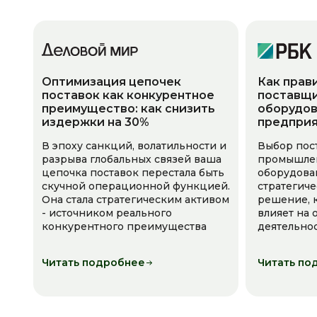
Оптимизация цепочек
Как прав
поставок как конкурентное
поставщи
преимущество: как снизить
оборудов
издержки на 30%
предпри
В эпоху санкций, волатильности и
Выбор пос
разрыва глобальных связей ваша
промышле
цепочка поставок перестала быть
оборудова
скучной операционной функцией.
стратегич
Она стала стратегическим активом
решение, 
- источником реального
влияет на
конкурентного преимущества
деятельно
Читать подробнее
Читать по