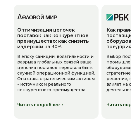
Оптимизация цепочек
Как прав
поставок как конкурентное
поставщи
преимущество: как снизить
оборудов
издержки на 30%
предпри
В эпоху санкций, волатильности и
Выбор пос
разрыва глобальных связей ваша
промышле
цепочка поставок перестала быть
оборудова
скучной операционной функцией.
стратегич
Она стала стратегическим активом
решение, 
- источником реального
влияет на
конкурентного преимущества
деятельно
Читать подробнее
Читать по