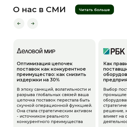
О нас в СМИ
Читать больше
Оптимизация цепочек
Как прав
поставок как конкурентное
поставщи
преимущество: как снизить
оборудов
издержки на 30%
предпри
В эпоху санкций, волатильности и
Выбор пос
разрыва глобальных связей ваша
промышле
цепочка поставок перестала быть
оборудова
скучной операционной функцией.
стратегич
Она стала стратегическим активом
решение, 
- источником реального
влияет на
конкурентного преимущества
деятельно