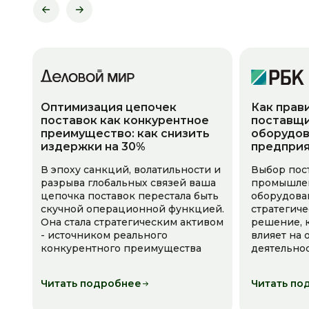
Оптимизация цепочек
Как прав
поставок как конкурентное
поставщи
преимущество: как снизить
оборудов
издержки на 30%
предпри
В эпоху санкций, волатильности и
Выбор пос
разрыва глобальных связей ваша
промышле
цепочка поставок перестала быть
оборудова
скучной операционной функцией.
стратегич
Она стала стратегическим активом
решение, 
- источником реального
влияет на
конкурентного преимущества
деятельно
Читать подробнее
Читать по