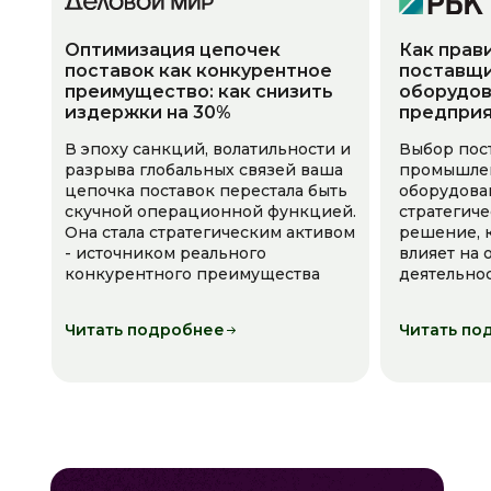
Оптимизация цепочек
Как прав
поставок как конкурентное
поставщи
преимущество: как снизить
оборудов
издержки на 30%
предпри
В эпоху санкций, волатильности и
Выбор пос
разрыва глобальных связей ваша
промышле
цепочка поставок перестала быть
оборудова
скучной операционной функцией.
стратегич
Она стала стратегическим активом
решение, 
- источником реального
влияет на
конкурентного преимущества
деятельно
Читать подробнее
Читать по