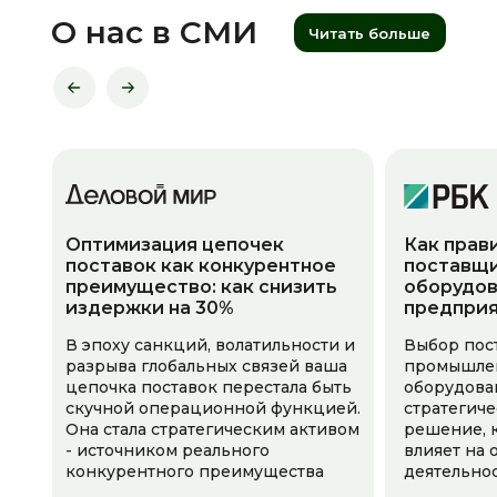
О нас в СМИ
Читать больше
Оптимизация цепочек
Как прав
поставок как конкурентное
поставщи
преимущество: как снизить
оборудов
издержки на 30%
предпри
В эпоху санкций, волатильности и
Выбор пос
разрыва глобальных связей ваша
промышле
цепочка поставок перестала быть
оборудова
скучной операционной функцией.
стратегич
Она стала стратегическим активом
решение, 
- источником реального
влияет на
конкурентного преимущества
деятельно