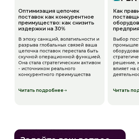
Оптимизация цепочек
Как прав
поставок как конкурентное
поставщи
преимущество: как снизить
оборудов
издержки на 30%
предпри
В эпоху санкций, волатильности и
Выбор пос
разрыва глобальных связей ваша
промышле
цепочка поставок перестала быть
оборудова
скучной операционной функцией.
стратегич
Она стала стратегическим активом
решение, 
- источником реального
влияет на
конкурентного преимущества
деятельно
Читать подробнее
Читать по