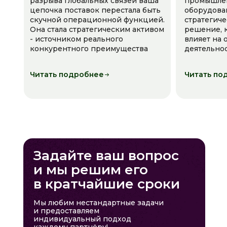
разрыва глобальных связей ваша
промышле
цепочка поставок перестала быть
оборудова
скучной операционной функцией.
стратегич
Она стала стратегическим активом
решение, 
- источником реального
влияет на
конкурентного преимущества
деятельно
Читать подробнее
Читать по
Задайте ваш вопрос
и мы решим его
в кратчайшие сроки
Мы любим нестандартные задачи
и предоставляем
индивидуальный подход