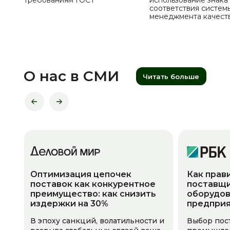
требованиям ГОСТ
использование знака
соответствия систем
менеджмента качест
О нас в СМИ
Читать больше
Оптимизация цепочек
Как прав
поставок как конкурентное
поставщи
преимущество: как снизить
оборудов
издержки на 30%
предпри
В эпоху санкций, волатильности и
Выбор пос