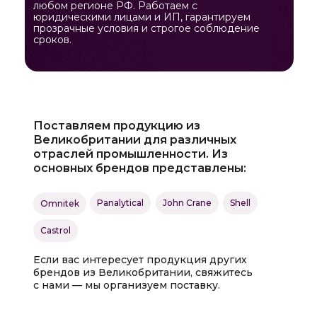
любом регионе РФ. Работаем с
юридическими лицами и ИП, гарантируем
прозрачные условия и строгое соблюдение
сроков.
Поставляем продукцию из
Великобритании для различных
отраслей промышленности. Из
основных брендов представлены:
Panalytical
John Crane
Shell
Omnitek
Castrol
Если вас интересует продукция других
брендов из Великобритании, свяжитесь
с нами — мы организуем поставку.