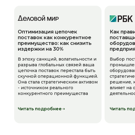
Оптимизация цепочек
Как прав
поставок как конкурентное
поставщи
преимущество: как снизить
оборудов
издержки на 30%
предпри
В эпоху санкций, волатильности и
Выбор пос
разрыва глобальных связей ваша
промышле
цепочка поставок перестала быть
оборудова
скучной операционной функцией.
стратегич
Она стала стратегическим активом
решение, 
- источником реального
влияет на
конкурентного преимущества
деятельно
Читать подробнее
Читать по