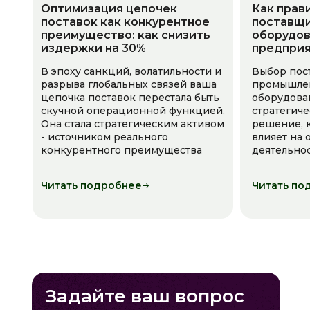
Оптимизация цепочек
Как прав
поставок как конкурентное
поставщи
преимущество: как снизить
оборудов
издержки на 30%
предпри
В эпоху санкций, волатильности и
Выбор пос
разрыва глобальных связей ваша
промышле
цепочка поставок перестала быть
оборудова
скучной операционной функцией.
стратегич
Она стала стратегическим активом
решение, 
- источником реального
влияет на
конкурентного преимущества
деятельно
Читать подробнее
Читать по
Задайте ваш вопрос